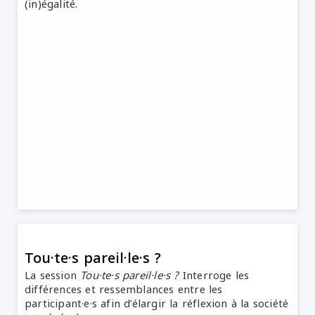
(in)égalité.
Tou·te·s pareil·le·s ?
La session
Tou·te·s pareil·le·s ?
Interroge les
différences et ressemblances entre les
participant·e·s afin d’élargir la réflexion à la société