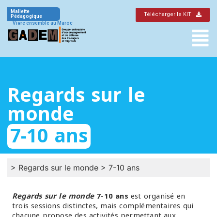
Mallette
Télécharger le KIT
Pédagogique
Vivre ensemble au Maroc
Regards sur le
monde
7-10 ans
>
Regards sur le monde
>
7-10 ans
Regards sur le monde
7-10 ans
est organisé en
trois sessions distinctes, mais complémentaires qui
chacune propose des activités permettant aux